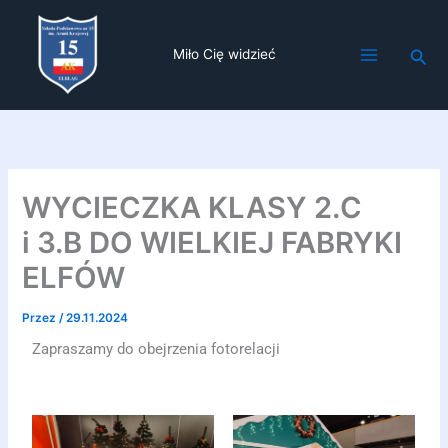
Przejdź
do
Szuk
Miło Cię widzieć
treści
WYCIECZKA KLASY 2.C
i 3.B DO WIELKIEJ FABRYKI
ELFÓW
Przez
/
29.11.2024
Zapraszamy do obejrzenia fotorelacji